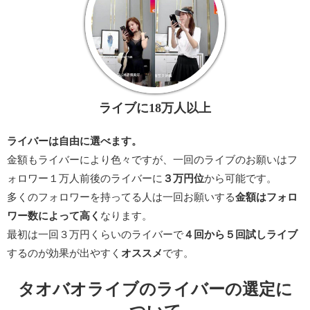
ライブに18万人以上
ライバーは自由に選べます。
金額もライバーにより色々ですが、一回のライブのお願いはフ
ォロワー１万人前後のライバーに
３万円位
から可能です。
多くのフォロワーを持ってる人は一回お願いする
金額はフォロ
ワー数によって高く
なります。
最初は一回３万円くらいのライバーで
４回から５回試しライブ
するのが効果が出やすく
オススメ
です。
タオバオライブのライバーの選定に