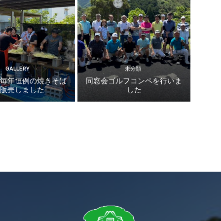
GALLERY
未分類
で毎年恒例の焼きそば
同窓会ゴルフコンペを行いま
を販売しました
した