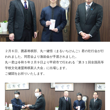
２月６日、囲碁将棋部、丸一健悟（まるいちけんご）君の壮行会が行
われました。同窓会より激励金が手渡されました。
丸一君は令和５年２月９日より甲府市で行われる「第３１回全国高等
学校文化連盟将棋新人大会」に出場します。
ご健闘をお祈りいたします。