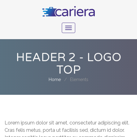
Toggle
navigation
HEADER 2 - LOGO
TOP
Home
Elements
Lorem ipsum dolor sit amet, consectetur adipiscing elit.
Cras felis metus, porta ut facilisis sed, dictum id dolor.