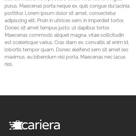
purus. Maecenas porta neque ex, quis congue dui lacinia
porttitor. Lorem ipsum dolor sit amet, consectetur
adipiscing elit. Proin in ultrices sem, in imperdiet tortor.
Donec sit amet tempus justo, ut dapibus tortor.
Maecenas commodo aliquet magna, vitae sollicitudin
est scelerisque varius. Cras diam ex, convallis at enim id,
lobortis tempor quam. Donec eleifend sem sit amet leo
maximus, eu bibendum nisi porta. Maecenas nec lacus
nisl.