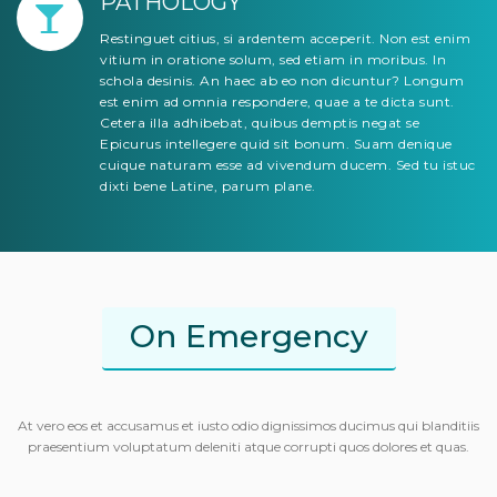
PATHOLOGY
Restinguet citius, si ardentem acceperit. Non est enim
vitium in oratione solum, sed etiam in moribus. In
schola desinis. An haec ab eo non dicuntur? Longum
est enim ad omnia respondere, quae a te dicta sunt.
Cetera illa adhibebat, quibus demptis negat se
Epicurus intellegere quid sit bonum. Suam denique
cuique naturam esse ad vivendum ducem. Sed tu istuc
dixti bene Latine, parum plane.
On Emergency
At vero eos et accusamus et iusto odio dignissimos ducimus qui blanditiis
praesentium voluptatum deleniti atque corrupti quos dolores et quas.