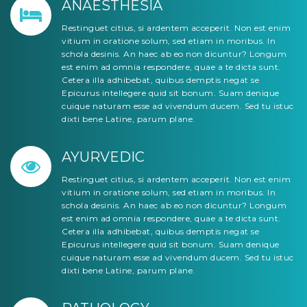
ANAESTHESIA
Restinguet citius, si ardentem acceperit. Non est enim
vitium in oratione solum, sed etiam in moribus. In
schola desinis. An haec ab eo non dicuntur? Longum
est enim ad omnia respondere, quae a te dicta sunt.
Cetera illa adhibebat, quibus demptis negat se
Epicurus intellegere quid sit bonum. Suam denique
cuique naturam esse ad vivendum ducem. Sed tu istuc
dixti bene Latine, parum plane.
AYURVEDIC
Restinguet citius, si ardentem acceperit. Non est enim
vitium in oratione solum, sed etiam in moribus. In
schola desinis. An haec ab eo non dicuntur? Longum
est enim ad omnia respondere, quae a te dicta sunt.
Cetera illa adhibebat, quibus demptis negat se
Epicurus intellegere quid sit bonum. Suam denique
cuique naturam esse ad vivendum ducem. Sed tu istuc
dixti bene Latine, parum plane.