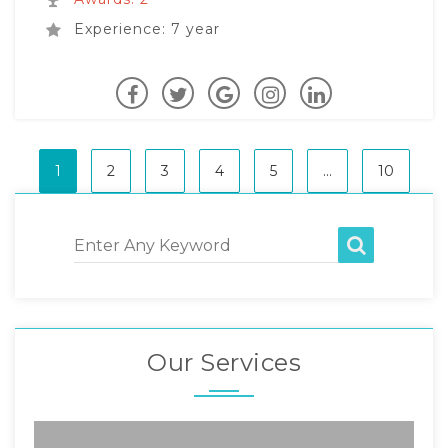
Experience: 7 year
1
2
3
4
5
...
10
Enter Any Keyword
Our Services