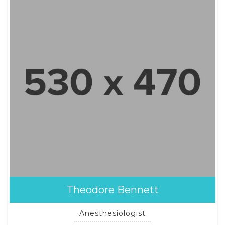
Theodore Bennett
Anesthesiologist